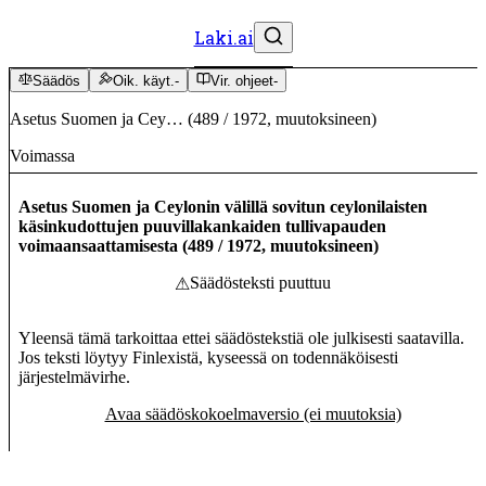
Laki.ai
Säädös
Oik. käyt.
-
Vir. ohjeet
-
Asetus Suomen ja Cey…
(
489
/
1972
,
muutoksineen
)
Voimassa
Asetus Suomen ja Ceylonin välillä sovitun ceylonilaisten
käsinkudottujen puuvillakankaiden tullivapauden
voimaansaattamisesta
(
489
/
1972
,
muutoksineen
)
Säädösteksti puuttuu
⚠
Yleensä tämä tarkoittaa ettei säädöstekstiä ole julkisesti saatavilla.
Jos teksti löytyy Finlexistä, kyseessä on todennäköisesti
järjestelmävirhe.
Avaa säädöskokoelmaversio (ei muutoksia)