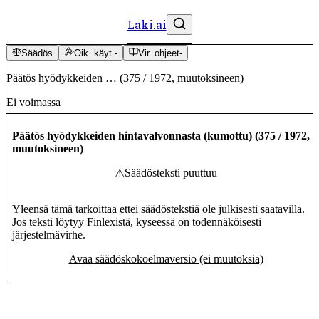
Laki.ai
Säädös
Oik. käyt.
-
Vir. ohjeet
-
Päätös hyödykkeiden …
(
375
/
1972
,
muutoksineen
)
Ei voimassa
Päätös hyödykkeiden hintavalvonnasta (kumottu)
(
375
/
1972
,
muutoksineen
)
Säädösteksti puuttuu
⚠
Yleensä tämä tarkoittaa ettei säädöstekstiä ole julkisesti saatavilla.
Jos teksti löytyy Finlexistä, kyseessä on todennäköisesti
järjestelmävirhe.
Avaa säädöskokoelmaversio (ei muutoksia)