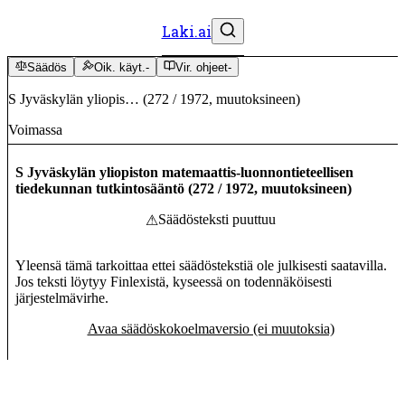
Laki.ai
Säädös
Oik. käyt.
-
Vir. ohjeet
-
S Jyväskylän yliopis…
(
272
/
1972
,
muutoksineen
)
Voimassa
S Jyväskylän yliopiston matemaattis-luonnontieteellisen
tiedekunnan tutkintosääntö
(
272
/
1972
,
muutoksineen
)
Säädösteksti puuttuu
⚠
Yleensä tämä tarkoittaa ettei säädöstekstiä ole julkisesti saatavilla.
Jos teksti löytyy Finlexistä, kyseessä on todennäköisesti
järjestelmävirhe.
Avaa säädöskokoelmaversio (ei muutoksia)