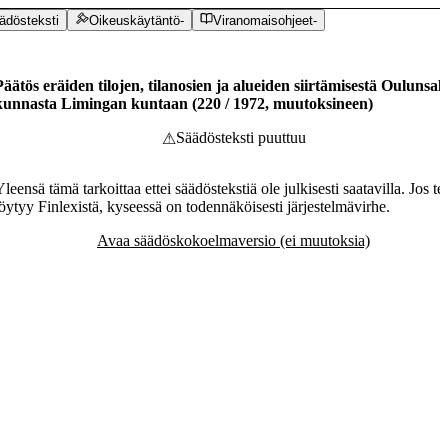
ädösteksti
Oikeuskäytäntö
-
Viranomaisohjeet
-
Päätös eräiden tilojen, tilanosien ja alueiden siirtämisestä Oulunsal
kunnasta Limingan kuntaan
(
220
/
1972
,
muutoksineen
)
Säädösteksti puuttuu
⚠
leensä tämä tarkoittaa ettei säädöstekstiä ole julkisesti saatavilla. Jos te
löytyy Finlexistä, kyseessä on todennäköisesti järjestelmävirhe.
Avaa säädöskokoelmaversio (ei muutoksia)