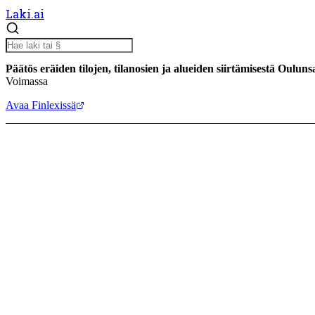
Laki.ai
Päätös eräiden tilojen, tilanosien ja alueiden siirtämisestä Oul
Voimassa
Avaa Finlexissä