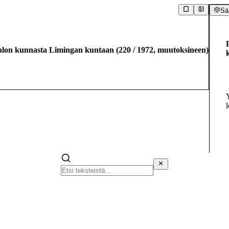
Sä
unsalon kunnasta Limingan kuntaan
(
220
/
1972
,
muutoksineen
)
Y