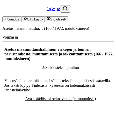
Laki.ai
Säädös
Oik. käyt.
-
Vir. ohjeet
-
Asetus maanmittausha…
(
166
/
1972
,
muutoksineen
)
Voimassa
Asetus maanmittaushallinnon virkojen ja toimien
perustamisesta, muuttamisesta ja lakkauttamisesta
(
166
/
1972
,
muutoksineen
)
Säädösteksti puuttuu
⚠
Yleensä tämä tarkoittaa ettei säädöstekstiä ole julkisesti saatavilla.
Jos teksti löytyy Finlexistä, kyseessä on todennäköisesti
järjestelmävirhe.
Avaa säädöskokoelmaversio (ei muutoksia)