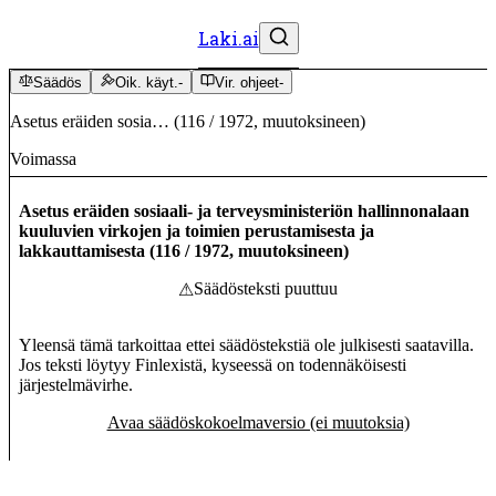
Laki.ai
Säädös
Oik. käyt.
-
Vir. ohjeet
-
Asetus eräiden sosia…
(
116
/
1972
,
muutoksineen
)
Voimassa
Asetus eräiden sosiaali- ja terveysministeriön hallinnonalaan
kuuluvien virkojen ja toimien perustamisesta ja
lakkauttamisesta
(
116
/
1972
,
muutoksineen
)
Säädösteksti puuttuu
⚠
Yleensä tämä tarkoittaa ettei säädöstekstiä ole julkisesti saatavilla.
Jos teksti löytyy Finlexistä, kyseessä on todennäköisesti
järjestelmävirhe.
Avaa säädöskokoelmaversio (ei muutoksia)