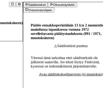
Säädösteksti
Oikeuskäytäntö
-
Viranomaisohjeet
-
muutoksineen
)
Päätös ennakkoperintälain 13 §:n 2 momentiss
mainitussa tapauksessa vuonna 1972
sovellettavasta pidätystaulukosta
(
991
/
1971
,
muutoksineen
)
Säädösteksti puuttuu
⚠
Yleensä tämä tarkoittaa ettei säädöstekstiä ole
julkisesti saatavilla. Jos teksti löytyy Finlexistä,
kyseessä on todennäköisesti järjestelmävirhe.
Avaa säädöskokoelmaversio (ei muutoksia)