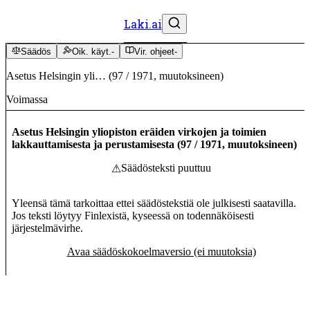
Laki.ai
Säädös
Oik. käyt.
-
Vir. ohjeet
-
Asetus Helsingin yli…
(
97
/
1971
,
muutoksineen
)
Voimassa
Asetus Helsingin yliopiston eräiden virkojen ja toimien
lakkauttamisesta ja perustamisesta
(
97
/
1971
,
muutoksineen
)
Säädösteksti puuttuu
⚠
Yleensä tämä tarkoittaa ettei säädöstekstiä ole julkisesti saatavilla.
Jos teksti löytyy Finlexistä, kyseessä on todennäköisesti
järjestelmävirhe.
Avaa säädöskokoelmaversio (ei muutoksia)