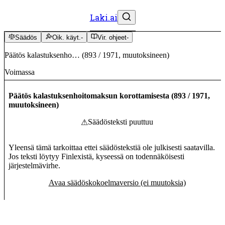
Laki.ai
Säädös
Oik. käyt.
-
Vir. ohjeet
-
Päätös kalastuksenho…
(
893
/
1971
,
muutoksineen
)
Voimassa
Päätös kalastuksenhoitomaksun korottamisesta
(
893
/
1971
,
muutoksineen
)
Säädösteksti puuttuu
⚠
Yleensä tämä tarkoittaa ettei säädöstekstiä ole julkisesti saatavilla.
Jos teksti löytyy Finlexistä, kyseessä on todennäköisesti
järjestelmävirhe.
Avaa säädöskokoelmaversio (ei muutoksia)