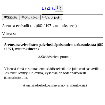
Laki.ai
Säädös
Oik. käyt.
-
Vir. ohjeet
-
Asetus asevelvollist…
(
662
/
1971
,
muutoksineen
)
Voimassa
Asetus asevelvollisten palveluskelpoisuuden tarkastuksista
(
662
/
1971
,
muutoksineen
)
Säädösteksti puuttuu
⚠
Yleensä tämä tarkoittaa ettei säädöstekstiä ole julkisesti saatavilla.
Jos teksti löytyy Finlexistä, kyseessä on todennäköisesti
järjestelmävirhe.
Avaa säädöskokoelmaversio (ei muutoksia)