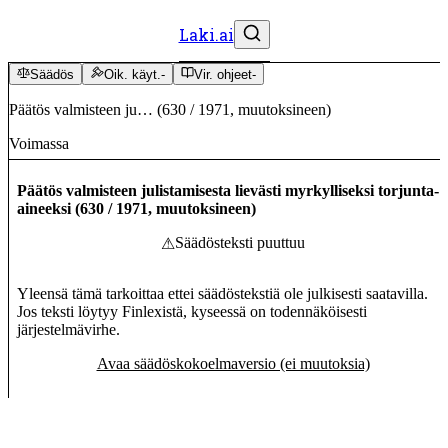
Laki.ai
Säädös
Oik. käyt.
-
Vir. ohjeet
-
Päätös valmisteen ju…
(
630
/
1971
,
muutoksineen
)
Voimassa
Päätös valmisteen julistamisesta lievästi myrkylliseksi torjunta-
aineeksi
(
630
/
1971
,
muutoksineen
)
Säädösteksti puuttuu
⚠
Yleensä tämä tarkoittaa ettei säädöstekstiä ole julkisesti saatavilla.
Jos teksti löytyy Finlexistä, kyseessä on todennäköisesti
järjestelmävirhe.
Avaa säädöskokoelmaversio (ei muutoksia)