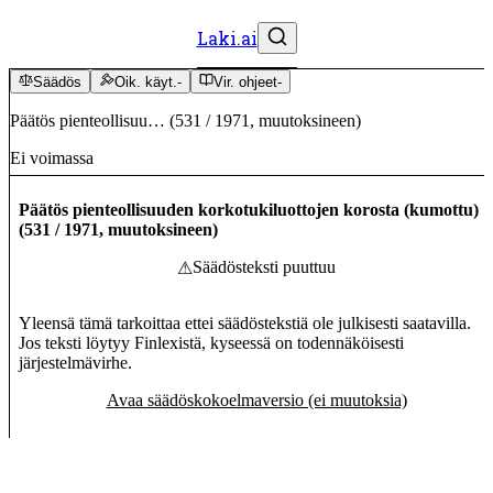
Laki.ai
Säädös
Oik. käyt.
-
Vir. ohjeet
-
Päätös pienteollisuu…
(
531
/
1971
,
muutoksineen
)
Ei voimassa
Päätös pienteollisuuden korkotukiluottojen korosta (kumottu)
(
531
/
1971
,
muutoksineen
)
Säädösteksti puuttuu
⚠
Yleensä tämä tarkoittaa ettei säädöstekstiä ole julkisesti saatavilla.
Jos teksti löytyy Finlexistä, kyseessä on todennäköisesti
järjestelmävirhe.
Avaa säädöskokoelmaversio (ei muutoksia)