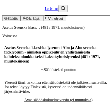
Laki.ai
Säädös
Oik. käyt.
-
Vir. ohjeet
-
Asetus Svenska klass…
(
481
/
1971
,
muutoksineen
)
Voimassa
Asetus Svenska klassiska lyceum i Åbo ja Åbo svenska
flicklyceum - nimisten oppikoulujen yhdistämisestä
kahdeksanluokkaiseksi kaksoisyhteislyseoksi
(
481
/
1971
,
muutoksineen
)
Säädösteksti puuttuu
⚠
Yleensä tämä tarkoittaa ettei säädöstekstiä ole julkisesti saatavilla.
Jos teksti löytyy Finlexistä, kyseessä on todennäköisesti
järjestelmävirhe.
Avaa säädöskokoelmaversio (ei muutoksia)