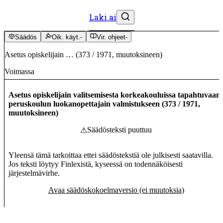
Laki.ai
Säädös
Oik. käyt.
-
Vir. ohjeet
-
Asetus opiskelijain …
(
373
/
1971
,
muutoksineen
)
Voimassa
Asetus opiskelijain valitsemisesta korkeakouluissa tapahtuvaan
peruskoulun luokanopettajain valmistukseen
(
373
/
1971
,
muutoksineen
)
Säädösteksti puuttuu
⚠
Yleensä tämä tarkoittaa ettei säädöstekstiä ole julkisesti saatavilla.
Jos teksti löytyy Finlexistä, kyseessä on todennäköisesti
järjestelmävirhe.
Avaa säädöskokoelmaversio (ei muutoksia)