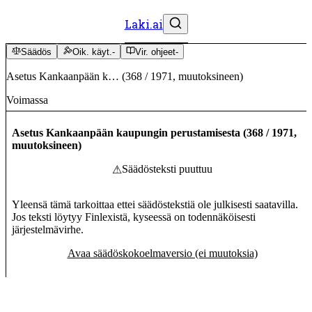
Laki.ai
Säädös
Oik. käyt.
-
Vir. ohjeet
-
Asetus Kankaanpään k…
(
368
/
1971
,
muutoksineen
)
Voimassa
Asetus Kankaanpään kaupungin perustamisesta
(
368
/
1971
,
muutoksineen
)
Säädösteksti puuttuu
⚠
Yleensä tämä tarkoittaa ettei säädöstekstiä ole julkisesti saatavilla.
Jos teksti löytyy Finlexistä, kyseessä on todennäköisesti
järjestelmävirhe.
Avaa säädöskokoelmaversio (ei muutoksia)