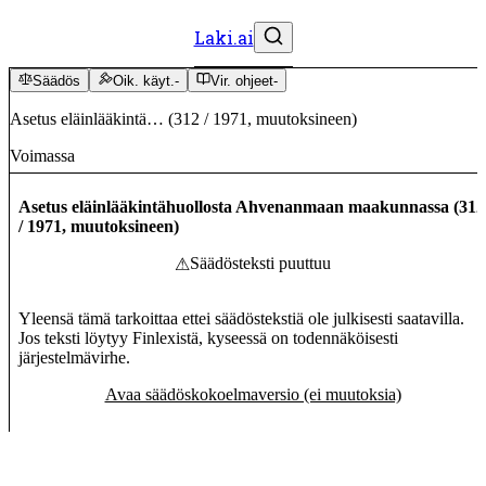
Laki.ai
Säädös
Oik. käyt.
-
Vir. ohjeet
-
Asetus eläinlääkintä…
(
312
/
1971
,
muutoksineen
)
Voimassa
Asetus eläinlääkintähuollosta Ahvenanmaan maakunnassa
(
312
/
1971
,
muutoksineen
)
Säädösteksti puuttuu
⚠
Yleensä tämä tarkoittaa ettei säädöstekstiä ole julkisesti saatavilla.
Jos teksti löytyy Finlexistä, kyseessä on todennäköisesti
järjestelmävirhe.
Avaa säädöskokoelmaversio (ei muutoksia)