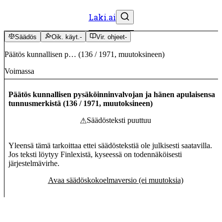
Laki.ai
Säädös
Oik. käyt.
-
Vir. ohjeet
-
Päätös kunnallisen p…
(
136
/
1971
,
muutoksineen
)
Voimassa
Päätös kunnallisen pysäköinninvalvojan ja hänen apulaisensa
tunnusmerkistä
(
136
/
1971
,
muutoksineen
)
Säädösteksti puuttuu
⚠
Yleensä tämä tarkoittaa ettei säädöstekstiä ole julkisesti saatavilla.
Jos teksti löytyy Finlexistä, kyseessä on todennäköisesti
järjestelmävirhe.
Avaa säädöskokoelmaversio (ei muutoksia)