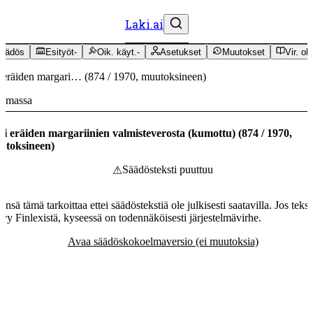
Laki.ai
äädös
Esityöt
-
Oik. käyt.
-
Asetukset
Muutokset
Vir. oh
 eräiden margari…
(
874
/
1970
,
muutoksineen
)
oimassa
i eräiden margariinien valmisteverosta (kumottu)
(
874
/
1970
,
utoksineen
)
Säädösteksti puuttuu
⚠
ensä tämä tarkoittaa ettei säädöstekstiä ole julkisesti saatavilla. Jos tekst
tyy Finlexistä, kyseessä on todennäköisesti järjestelmävirhe.
Avaa säädöskokoelmaversio (ei muutoksia)