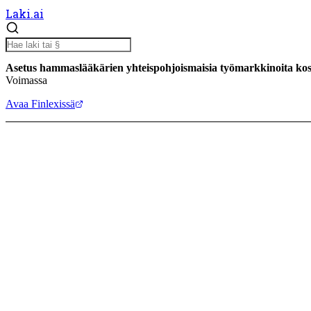
Laki.ai
Asetus hammaslääkärien yhteispohjoismaisia työmarkkinoita kos
Voimassa
Avaa Finlexissä