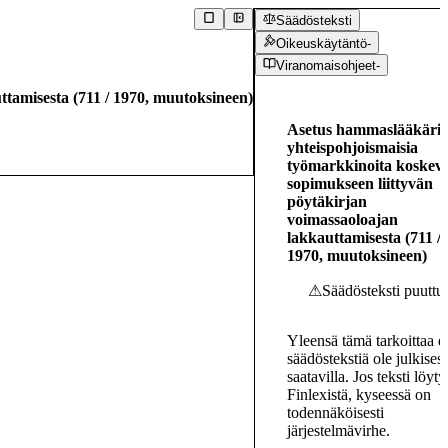
Säädösteksti
Oikeuskäytäntö
-
Viranomaisohjeet
-
ttamisesta
(
711
/
1970
,
muutoksineen
)
Asetus hammaslääkäri
yhteispohjoismaisia
työmarkkinoita koskev
sopimukseen liittyvän
pöytäkirjan
voimassaoloajan
lakkauttamisesta
(
711
/
1970
,
muutoksineen
)
Säädösteksti puuttu
⚠
Yleensä tämä tarkoittaa et
säädöstekstiä ole julkisest
saatavilla. Jos teksti löyt
Finlexistä, kyseessä on
todennäköisesti
järjestelmävirhe.