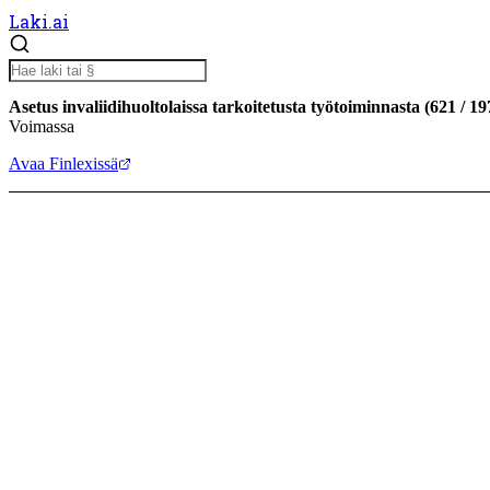
Laki.ai
Asetus invaliidihuoltolaissa tarkoitetusta työtoiminnasta
(
621
/
19
Voimassa
Avaa Finlexissä