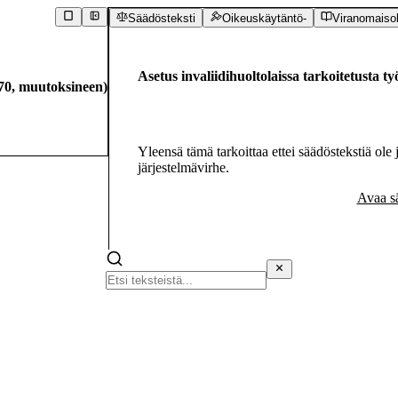
Säädösteksti
Oikeuskäytäntö
-
Viranomaiso
Asetus invaliidihuoltolaissa tarkoitetusta t
70
,
muutoksineen
)
Yleensä tämä tarkoittaa ettei säädöstekstiä ole j
järjestelmävirhe.
Avaa s