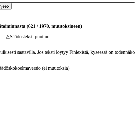
hjeet
-
yötoiminnasta
(
621
/
1970
,
muutoksineen
)
Säädösteksti puuttuu
⚠
ulkisesti saatavilla. Jos teksti löytyy Finlexistä, kyseessä on todennäköi
äädöskokoelmaversio (ei muutoksia)