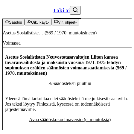
Laki.ai
Säädös
Oik. käyt.
-
Vir. ohjeet
-
Asetus Sosialististe…
(
569
/
1970
,
muutoksineen
)
Voimassa
Asetus Sosialististen Neuvostotasavaltojen Liiton kanssa
tavaranvaihdosta ja maksuista vuosina 1971-1975 tehdyn
sopimuksen eräiden säännösten voimaansaattamisesta
(
569
/
1970
,
muutoksineen
)
Säädösteksti puuttuu
⚠
Yleensä tämä tarkoittaa ettei säädöstekstiä ole julkisesti saatavilla.
Jos teksti löytyy Finlexistä, kyseessä on todennäköisesti
järjestelmävirhe.
Avaa säädöskokoelmaversio (ei muutoksia)