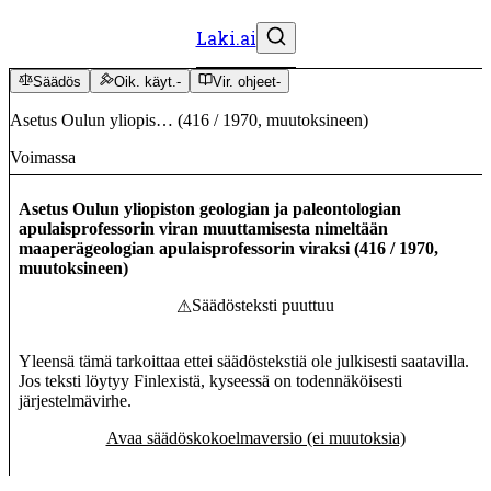
Laki.ai
Säädös
Oik. käyt.
-
Vir. ohjeet
-
Asetus Oulun yliopis…
(
416
/
1970
,
muutoksineen
)
Voimassa
Asetus Oulun yliopiston geologian ja paleontologian
apulaisprofessorin viran muuttamisesta nimeltään
maaperägeologian apulaisprofessorin viraksi
(
416
/
1970
,
muutoksineen
)
Säädösteksti puuttuu
⚠
Yleensä tämä tarkoittaa ettei säädöstekstiä ole julkisesti saatavilla.
Jos teksti löytyy Finlexistä, kyseessä on todennäköisesti
järjestelmävirhe.
Avaa säädöskokoelmaversio (ei muutoksia)