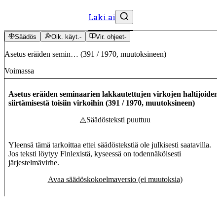
Laki.ai
Säädös
Oik. käyt.
-
Vir. ohjeet
-
Asetus eräiden semin…
(
391
/
1970
,
muutoksineen
)
Voimassa
Asetus eräiden seminaarien lakkautettujen virkojen haltijoiden
siirtämisestä toisiin virkoihin
(
391
/
1970
,
muutoksineen
)
Säädösteksti puuttuu
⚠
Yleensä tämä tarkoittaa ettei säädöstekstiä ole julkisesti saatavilla.
Jos teksti löytyy Finlexistä, kyseessä on todennäköisesti
järjestelmävirhe.
Avaa säädöskokoelmaversio (ei muutoksia)