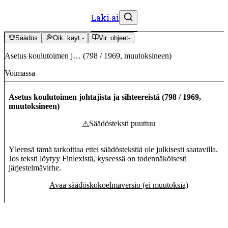
Laki.ai
Säädös
Oik. käyt.
-
Vir. ohjeet
-
Asetus koulutoimen j…
(
798
/
1969
,
muutoksineen
)
Voimassa
Asetus koulutoimen johtajista ja sihteereistä
(
798
/
1969
,
muutoksineen
)
Säädösteksti puuttuu
⚠
Yleensä tämä tarkoittaa ettei säädöstekstiä ole julkisesti saatavilla.
Jos teksti löytyy Finlexistä, kyseessä on todennäköisesti
järjestelmävirhe.
Avaa säädöskokoelmaversio (ei muutoksia)