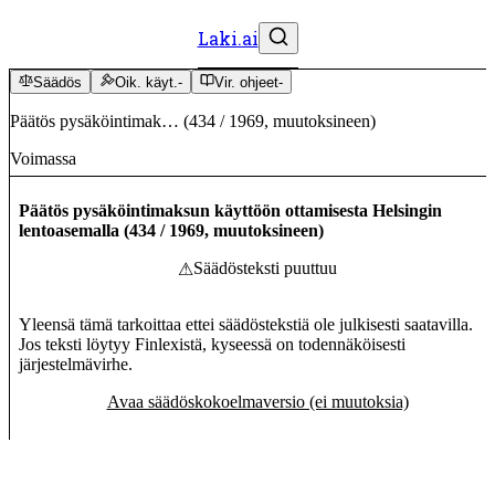
Laki.ai
Säädös
Oik. käyt.
-
Vir. ohjeet
-
Päätös pysäköintimak…
(
434
/
1969
,
muutoksineen
)
Voimassa
Päätös pysäköintimaksun käyttöön ottamisesta Helsingin
lentoasemalla
(
434
/
1969
,
muutoksineen
)
Säädösteksti puuttuu
⚠
Yleensä tämä tarkoittaa ettei säädöstekstiä ole julkisesti saatavilla.
Jos teksti löytyy Finlexistä, kyseessä on todennäköisesti
järjestelmävirhe.
Avaa säädöskokoelmaversio (ei muutoksia)