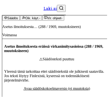
Laki.ai
Säädös
Oik. käyt.
-
Vir. ohjeet
-
Asetus ilmoituksesta…
(
288
/
1969
,
muutoksineen
)
Voimassa
Asetus ilmoituksesta eräissä virkanimitysasioissa
(
288
/
1969
,
muutoksineen
)
Säädösteksti puuttuu
⚠
Yleensä tämä tarkoittaa ettei säädöstekstiä ole julkisesti saatavilla.
Jos teksti löytyy Finlexistä, kyseessä on todennäköisesti
järjestelmävirhe.
Avaa säädöskokoelmaversio (ei muutoksia)