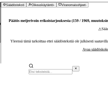
Säädösteksti
Oikeuskäytäntö
-
Viranomaisohjeet
-
Päätös meijerivoin erikoistarjouksesta
(
159
/
1969
,
muutoksi
)
Sääd
⚠
Yleensä tämä tarkoittaa ettei säädöstekstiä ole julkisesti saatavil
Avaa säädöskoko