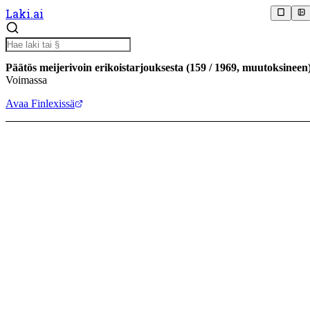
Laki.ai
Päätös meijerivoin erikoistarjouksesta
(
159
/
1969
,
muutoksineen
Voimassa
Avaa Finlexissä