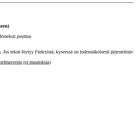
neen
)
östeksti puuttuu
la. Jos teksti löytyy Finlexistä, kyseessä on todennäköisesti järjestelmävi
elmaversio (ei muutoksia)