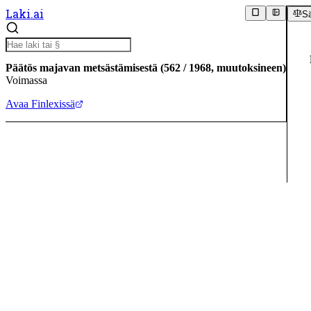
Laki.ai
Sä
Päätös majavan metsästämisestä
(
562
/
1968
,
muutoksineen
)
Voimassa
Avaa Finlexissä