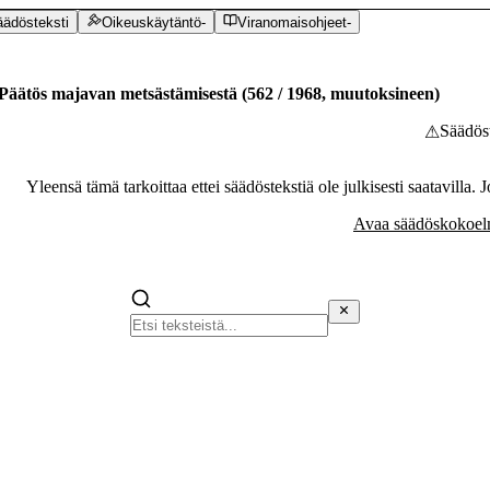
ädösteksti
Oikeuskäytäntö
-
Viranomaisohjeet
-
Päätös majavan metsästämisestä
(
562
/
1968
,
muutoksineen
)
Säädöst
⚠
Yleensä tämä tarkoittaa ettei säädöstekstiä ole julkisesti saatavilla. 
Avaa säädöskokoelm