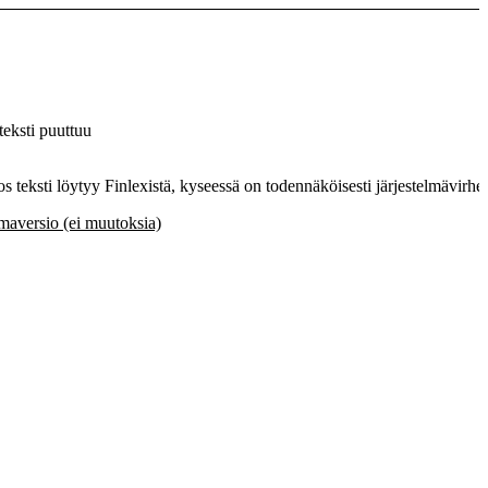
eksti puuttuu
Jos teksti löytyy Finlexistä, kyseessä on todennäköisesti järjestelmävirhe.
aversio (ei muutoksia)