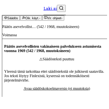
Laki.ai
Säädös
Oik. käyt.
-
Vir. ohjeet
-
Päätös asevelvollist…
(
542
/
1968
,
muutoksineen
)
Voimassa
Päätös asevelvollisten vakinaiseen palvelukseen astumisesta
vuonna 1969
(
542
/
1968
,
muutoksineen
)
Säädösteksti puuttuu
⚠
Yleensä tämä tarkoittaa ettei säädöstekstiä ole julkisesti saatavilla.
Jos teksti löytyy Finlexistä, kyseessä on todennäköisesti
järjestelmävirhe.
Avaa säädöskokoelmaversio (ei muutoksia)