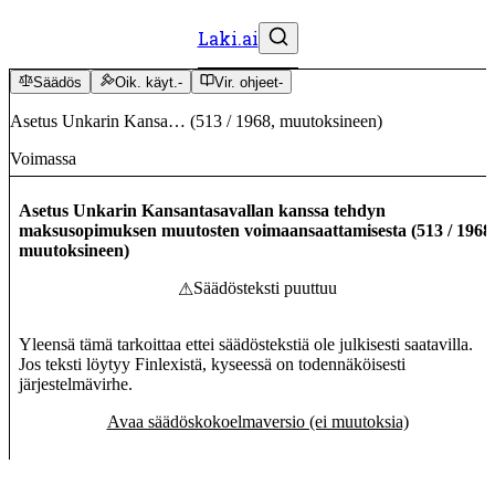
Laki.ai
Säädös
Oik. käyt.
-
Vir. ohjeet
-
Asetus Unkarin Kansa…
(
513
/
1968
,
muutoksineen
)
Voimassa
Asetus Unkarin Kansantasavallan kanssa tehdyn
maksusopimuksen muutosten voimaansaattamisesta
(
513
/
1968
muutoksineen
)
Säädösteksti puuttuu
⚠
Yleensä tämä tarkoittaa ettei säädöstekstiä ole julkisesti saatavilla.
Jos teksti löytyy Finlexistä, kyseessä on todennäköisesti
järjestelmävirhe.
Avaa säädöskokoelmaversio (ei muutoksia)