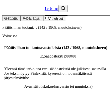
Laki.ai
Säädös
Oik. käyt.
-
Vir. ohjeet
-
Päätös lihan tuotant…
(
142
/
1968
,
muutoksineen
)
Voimassa
Päätös lihan tuotantoavustuksista
(
142
/
1968
,
muutoksineen
)
Säädösteksti puuttuu
⚠
Yleensä tämä tarkoittaa ettei säädöstekstiä ole julkisesti saatavilla.
Jos teksti löytyy Finlexistä, kyseessä on todennäköisesti
järjestelmävirhe.
Avaa säädöskokoelmaversio (ei muutoksia)