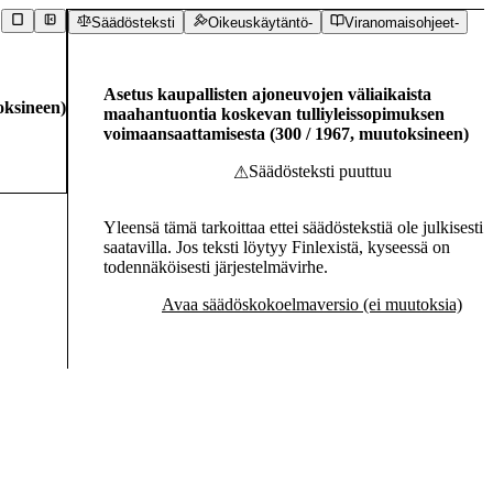
Säädösteksti
Oikeuskäytäntö
-
Viranomaisohjeet
-
Asetus kaupallisten ajoneuvojen väliaikaista
ksineen
)
maahantuontia koskevan tulliyleissopimuksen
voimaansaattamisesta
(
300
/
1967
,
muutoksineen
)
Säädösteksti puuttuu
⚠
Yleensä tämä tarkoittaa ettei säädöstekstiä ole julkisesti
saatavilla. Jos teksti löytyy Finlexistä, kyseessä on
todennäköisesti järjestelmävirhe.
Avaa säädöskokoelmaversio (ei muutoksia)