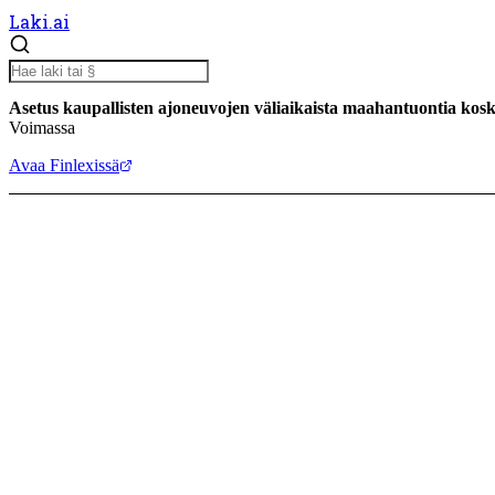
Laki.ai
Asetus kaupallisten ajoneuvojen väliaikaista maahantuontia kos
Voimassa
Avaa Finlexissä