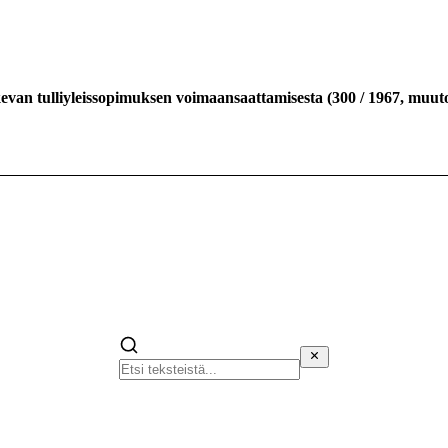
kevan tulliyleissopimuksen voimaansaattamisesta
(
300
/
1967
,
muuto