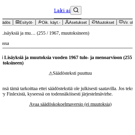
Laki.ai
äädös
Esityöt
-
Oik. käyt.
-
Asetukset
Muutokset
Vir. oh
 Lisäyksiä ja mu…
(
255
/
1967
,
muutoksineen
)
massa
i Lisäyksiä ja muutoksia vuoden 1967 tulo- ja menoarvioon
(
255
utoksineen
)
Säädösteksti puuttuu
⚠
ensä tämä tarkoittaa ettei säädöstekstiä ole julkisesti saatavilla. Jos tekst
tyy Finlexistä, kyseessä on todennäköisesti järjestelmävirhe.
Avaa säädöskokoelmaversio (ei muutoksia)