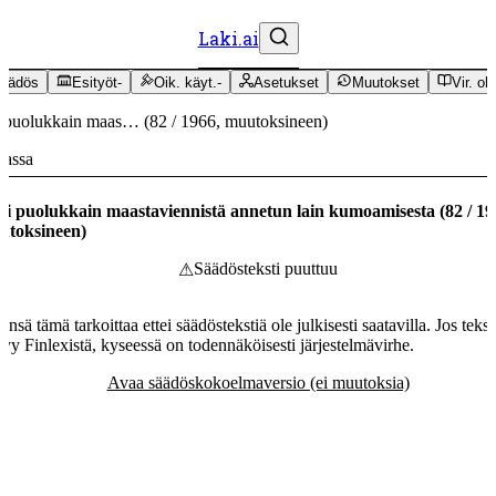
Laki.ai
äädös
Esityöt
-
Oik. käyt.
-
Asetukset
Muutokset
Vir. oh
 puolukkain maas…
(
82
/
1966
,
muutoksineen
)
massa
i puolukkain maastaviennistä annetun lain kumoamisesta
(
82
/
19
utoksineen
)
Säädösteksti puuttuu
⚠
ensä tämä tarkoittaa ettei säädöstekstiä ole julkisesti saatavilla. Jos tekst
tyy Finlexistä, kyseessä on todennäköisesti järjestelmävirhe.
Avaa säädöskokoelmaversio (ei muutoksia)