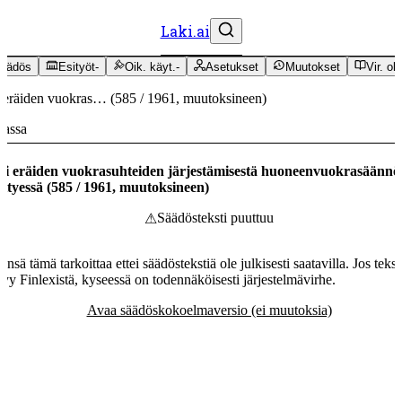
Laki.ai
äädös
Esityöt
-
Oik. käyt.
-
Asetukset
Muutokset
Vir. oh
 eräiden vuokras…
(
585
/
1961
,
muutoksineen
)
massa
i eräiden vuokrasuhteiden järjestämisestä huoneenvuokrasäännö
ttyessä
(
585
/
1961
,
muutoksineen
)
Säädösteksti puuttuu
⚠
ensä tämä tarkoittaa ettei säädöstekstiä ole julkisesti saatavilla. Jos tekst
tyy Finlexistä, kyseessä on todennäköisesti järjestelmävirhe.
Avaa säädöskokoelmaversio (ei muutoksia)