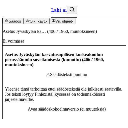
Laki.ai
Säädös
Oik. käyt.
-
Vir. ohjeet
-
Asetus Jyväskylän ka…
(
406
/
1960
,
muutoksineen
)
Ei voimassa
Asetus Jyväskylän kasvatusopillisen korkeakoulun
perussäännön soveltamisesta (kumottu)
(
406
/
1960
,
muutoksineen
)
Säädösteksti puuttuu
⚠
Yleensä tämä tarkoittaa ettei säädöstekstiä ole julkisesti saatavilla.
Jos teksti löytyy Finlexistä, kyseessä on todennäköisesti
järjestelmävirhe.
Avaa säädöskokoelmaversio (ei muutoksia)