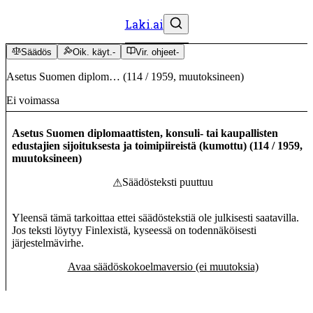
Laki.ai
Säädös
Oik. käyt.
-
Vir. ohjeet
-
Asetus Suomen diplom…
(
114
/
1959
,
muutoksineen
)
Ei voimassa
Asetus Suomen diplomaattisten, konsuli- tai kaupallisten
edustajien sijoituksesta ja toimipiireistä (kumottu)
(
114
/
1959
,
muutoksineen
)
Säädösteksti puuttuu
⚠
Yleensä tämä tarkoittaa ettei säädöstekstiä ole julkisesti saatavilla.
Jos teksti löytyy Finlexistä, kyseessä on todennäköisesti
järjestelmävirhe.
Avaa säädöskokoelmaversio (ei muutoksia)