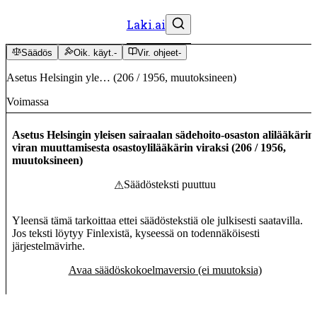
Laki.ai
Säädös
Oik. käyt.
-
Vir. ohjeet
-
Asetus Helsingin yle…
(
206
/
1956
,
muutoksineen
)
Voimassa
Asetus Helsingin yleisen sairaalan sädehoito-osaston alilääkärin
viran muuttamisesta osastoylilääkärin viraksi
(
206
/
1956
,
muutoksineen
)
Säädösteksti puuttuu
⚠
Yleensä tämä tarkoittaa ettei säädöstekstiä ole julkisesti saatavilla.
Jos teksti löytyy Finlexistä, kyseessä on todennäköisesti
järjestelmävirhe.
Avaa säädöskokoelmaversio (ei muutoksia)