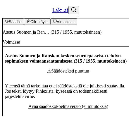
Laki.ai
Säädös
Oik. käyt.
-
Vir. ohjeet
-
Asetus Suomen ja Ran…
(
315
/
1955
,
muutoksineen
)
Voimassa
Asetus Suomen ja Ranskan kesken seuruepasseista tehdyn
sopimuksen voimaansaattamisesta
(
315
/
1955
,
muutoksineen
)
Säädösteksti puuttuu
⚠
Yleensä tämä tarkoittaa ettei säädöstekstiä ole julkisesti saatavilla.
Jos teksti löytyy Finlexistä, kyseessä on todennäköisesti
järjestelmävirhe.
Avaa säädöskokoelmaversio (ei muutoksia)