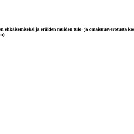
en ehkäisemiseksi ja eräiden muiden tulo- ja omaisuusverotusta k
en
)