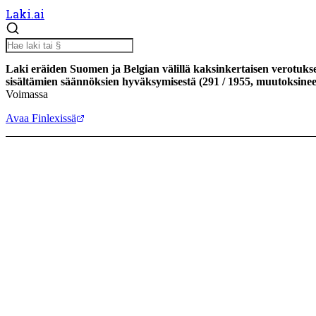
Laki.ai
Laki eräiden Suomen ja Belgian välillä kaksinkertaisen verotuks
sisältämien säännöksien hyväksymisestä
(
291
/
1955
,
muutoksine
Voimassa
Avaa Finlexissä