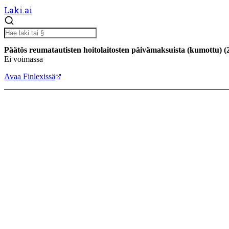
Laki.ai
Päätös reumatautisten hoitolaitosten päivämaksuista (kumottu)
(
Ei voimassa
Avaa Finlexissä