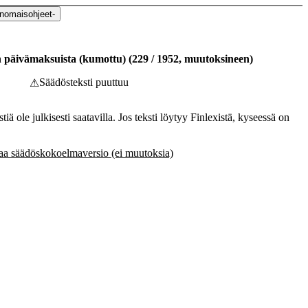
anomaisohjeet
-
en päivämaksuista (kumottu)
(
229
/
1952
,
muutoksineen
)
Säädösteksti puuttuu
⚠
tiä ole julkisesti saatavilla. Jos teksti löytyy Finlexistä, kyseessä on
a säädöskokoelmaversio (ei muutoksia)