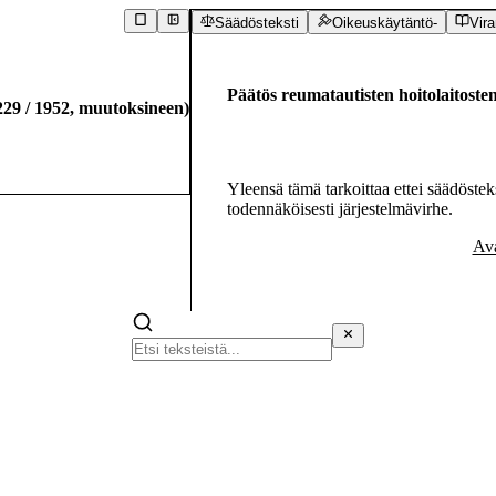
Säädösteksti
Oikeuskäytäntö
-
Vir
Päätös reumatautisten hoitolaitost
229
/
1952
,
muutoksineen
)
Yleensä tämä tarkoittaa ettei säädösteks
todennäköisesti järjestelmävirhe.
Ava