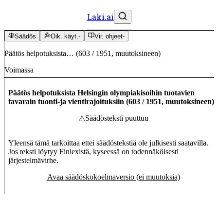
Laki.ai
Säädös
Oik. käyt.
-
Vir. ohjeet
-
Päätös helpotuksista…
(
603
/
1951
,
muutoksineen
)
Voimassa
Päätös helpotuksista Helsingin olympiakisoihin tuotavien
tavarain tuonti-ja vientirajoituksiin
(
603
/
1951
,
muutoksineen
)
Säädösteksti puuttuu
⚠
Yleensä tämä tarkoittaa ettei säädöstekstiä ole julkisesti saatavilla.
Jos teksti löytyy Finlexistä, kyseessä on todennäköisesti
järjestelmävirhe.
Avaa säädöskokoelmaversio (ei muutoksia)