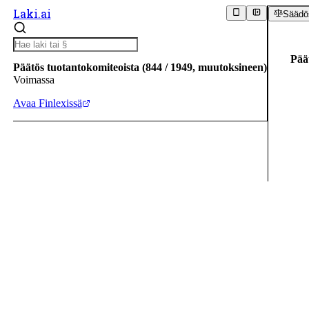
Laki.ai
Säädös
Pää
Päätös tuotantokomiteoista
(
844
/
1949
,
muutoksineen
)
Voimassa
Avaa Finlexissä