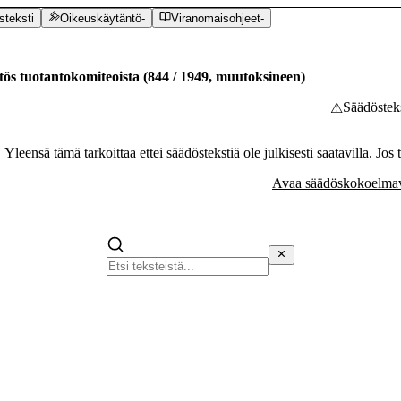
teksti
Oikeuskäytäntö
-
Viranomaisohjeet
-
tös tuotantokomiteoista
(
844
/
1949
,
muutoksineen
)
Säädösteks
⚠
Yleensä tämä tarkoittaa ettei säädöstekstiä ole julkisesti saatavilla. Jos
Avaa säädöskokoelmave