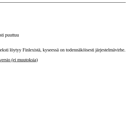
ti puuttuu
 teksti löytyy Finlexistä, kyseessä on todennäköisesti järjestelmävirhe.
rsio (ei muutoksia)