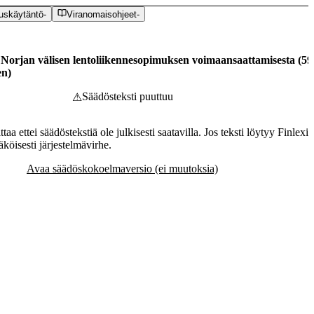
uskäytäntö
-
Viranomaisohjeet
-
Norjan välisen lentoliikennesopimuksen voimaansaattamisesta
(
59
en
)
Säädösteksti puuttuu
⚠
aa ettei säädöstekstiä ole julkisesti saatavilla. Jos teksti löytyy Finlexis
köisesti järjestelmävirhe.
Avaa säädöskokoelmaversio (ei muutoksia)