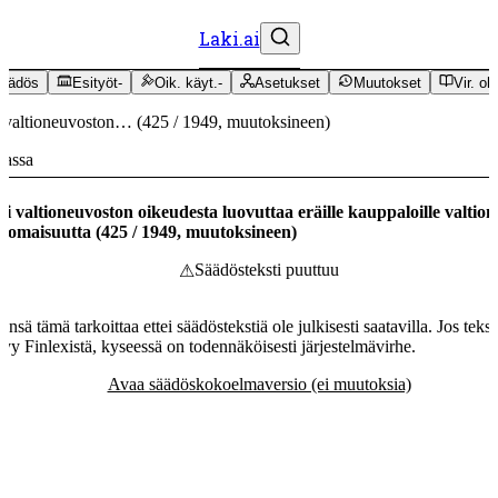
Laki.ai
äädös
Esityöt
-
Oik. käyt.
-
Asetukset
Muutokset
Vir. oh
 valtioneuvoston…
(
425
/
1949
,
muutoksineen
)
massa
i valtioneuvoston oikeudesta luovuttaa eräille kauppaloille valtion
aomaisuutta
(
425
/
1949
,
muutoksineen
)
Säädösteksti puuttuu
⚠
ensä tämä tarkoittaa ettei säädöstekstiä ole julkisesti saatavilla. Jos tekst
tyy Finlexistä, kyseessä on todennäköisesti järjestelmävirhe.
Avaa säädöskokoelmaversio (ei muutoksia)