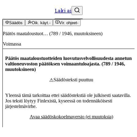
Laki.ai
Säädös
Oik. käyt.
-
Vir. ohjeet
-
Päätös maataloustuot…
(
789
/
1946
,
muutoksineen
)
Voimassa
Päätös maataloustuotteiden luovutusvelvollisuudesta annetun
valtioneuvoston päätöksen voimaantuloajasta.
(
789
/
1946
,
muutoksineen
)
Säädösteksti puuttuu
⚠
Yleensä tämä tarkoittaa ettei säädöstekstiä ole julkisesti saatavilla.
Jos teksti löytyy Finlexistä, kyseessä on todennäköisesti
järjestelmävirhe.
Avaa säädöskokoelmaversio (ei muutoksia)