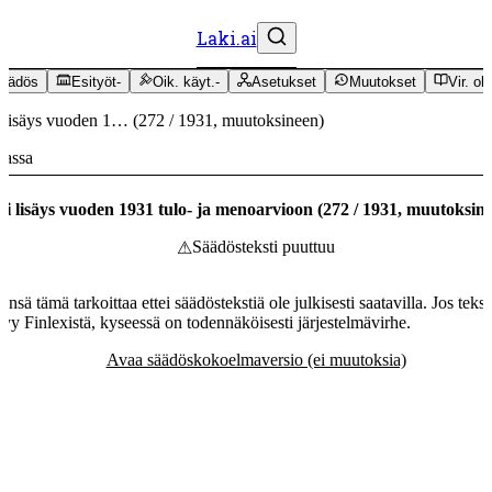
Laki.ai
äädös
Esityöt
-
Oik. käyt.
-
Asetukset
Muutokset
Vir. oh
 lisäys vuoden 1…
(
272
/
1931
,
muutoksineen
)
massa
i lisäys vuoden 1931 tulo- ja menoarvioon
(
272
/
1931
,
muutoksin
Säädösteksti puuttuu
⚠
ensä tämä tarkoittaa ettei säädöstekstiä ole julkisesti saatavilla. Jos tekst
tyy Finlexistä, kyseessä on todennäköisesti järjestelmävirhe.
Avaa säädöskokoelmaversio (ei muutoksia)