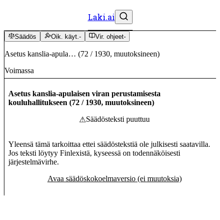
Laki.ai
Säädös
Oik. käyt.
-
Vir. ohjeet
-
Asetus kanslia-apula…
(
72
/
1930
,
muutoksineen
)
Voimassa
Asetus kanslia-apulaisen viran perustamisesta
kouluhallitukseen
(
72
/
1930
,
muutoksineen
)
Säädösteksti puuttuu
⚠
Yleensä tämä tarkoittaa ettei säädöstekstiä ole julkisesti saatavilla.
Jos teksti löytyy Finlexistä, kyseessä on todennäköisesti
järjestelmävirhe.
Avaa säädöskokoelmaversio (ei muutoksia)