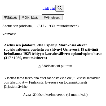
Laki.ai
Säädös
Oik. käyt.
-
Vir. ohjeet
-
Asetus sen johdosta,…
(
317
/
1930
,
muutoksineen
)
Voimassa
Asetus sen johdosta, että Espanja Marokossa olevan
suojeluvaltionsa puolesta on yhtynyt Genevessä 19 päivänä
helmikuuta 1925 tehtyyn kansainväliseen opiumisopimukseen
(
317
/
1930
,
muutoksineen
)
Säädösteksti puuttuu
⚠
Yleensä tämä tarkoittaa ettei säädöstekstiä ole julkisesti saatavilla.
Jos teksti löytyy Finlexistä, kyseessä on todennäköisesti
järjestelmävirhe.
Avaa säädöskokoelmaversio (ei muutoksia)