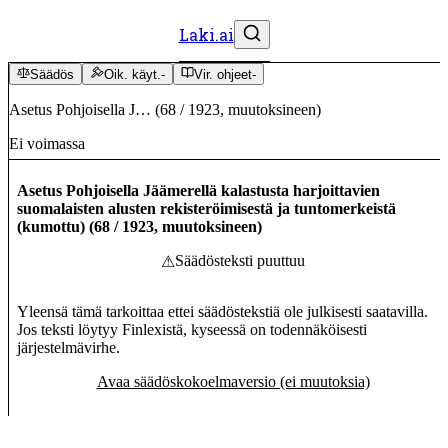
Laki.ai
Säädös
Oik. käyt.
-
Vir. ohjeet
-
Asetus Pohjoisella J…
(
68
/
1923
,
muutoksineen
)
Ei voimassa
Asetus Pohjoisella Jäämerellä kalastusta harjoittavien
suomalaisten alusten rekisteröimisestä ja tuntomerkeistä
(kumottu)
(
68
/
1923
,
muutoksineen
)
Säädösteksti puuttuu
⚠
Yleensä tämä tarkoittaa ettei säädöstekstiä ole julkisesti saatavilla.
Jos teksti löytyy Finlexistä, kyseessä on todennäköisesti
järjestelmävirhe.
Avaa säädöskokoelmaversio (ei muutoksia)